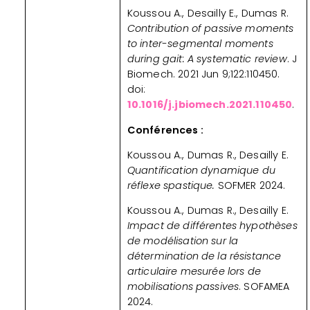
Koussou A., Desailly E., Dumas R.
Contribution of passive moments
to inter-segmental moments
during gait: A systematic review
. J
Biomech. 2021 Jun 9;122:110450.
doi:
10.1016/j.jbiomech.2021.110450
.
Conférences :
Koussou A., Dumas R., Desailly E.
Quantification dynamique du
réflexe spastique.
SOFMER 2024.
Koussou A., Dumas R., Desailly E.
Impact de différentes hypothèses
de modélisation sur la
détermination de la résistance
articulaire mesurée lors de
mobilisations passives
. SOFAMEA
2024.