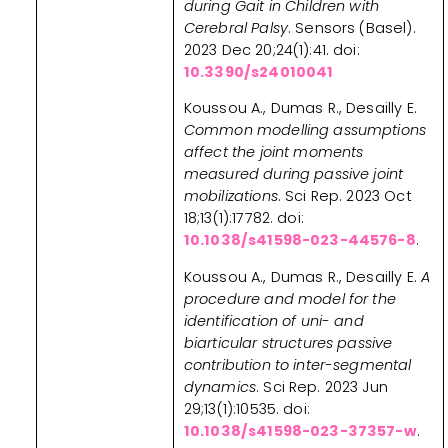
during Gait in Children with
Cerebral Palsy
. Sensors (Basel).
2023 Dec 20;24(1):41. doi:
10.3390/s24010041
Koussou A., Dumas R., Desailly E.
Common modelling assumptions
affect the joint moments
measured during passive joint
mobilizations
. Sci Rep. 2023 Oct
18;13(1):17782. doi:
10.1038/s41598-023-44576-8
.
Koussou A., Dumas R., Desailly E.
A
procedure and model for the
identification of uni- and
biarticular structures passive
contribution to inter-segmental
dynamics
. Sci Rep. 2023 Jun
29;13(1):10535. doi:
10.1038/s41598-023-37357-w
.