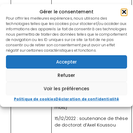
Gérer le consentement
Financements
ANRT : 42 000€
Pour offrir les meilleures expériences, nous utilisons des
technologies telles que les cookies pour stocker et/ou accéder aux
Société Générale : 5 000€
informations des appareils. Le fait de consentir à ces technologies
nous permettra de traiter des données telles que le comportement
Lions Club Melun Doyen : 5 000€
de navigation ou les ID uniques sur ce site. Le fait de ne pas
consentir ou de retirer son consentement peut avoir un effet
négatif sur certaines caractéristiques et fonctions.
Journal du
01/03/2018 : début du stage de
projet
Master 2 de Dylan Belvent (6
Accepter
mois)
Refuser
01/12/2019 : début de la thèse de
doctorat d’Axel Koussou (3 ans)
Voir les préférences
02/02/2021 : début du stage de
Politique de cookies
Déclaration de confidentialité
Master 2 d’Emmanuelle Renoul (6
mois)
15/12/2022 : soutenance de thèse
de doctorat d’Axel Koussou