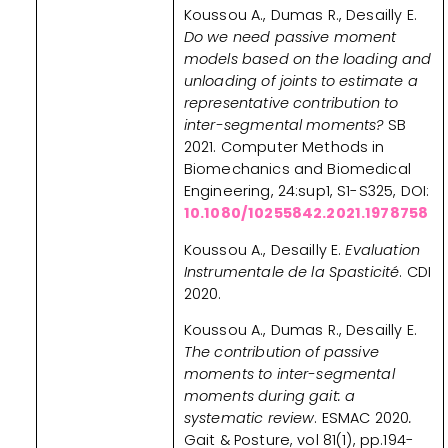
Koussou A., Dumas R., Desailly E.
Do we need passive moment
models based on the loading and
unloading of joints to estimate a
representative contribution to
inter-segmental moments?
SB
2021. Computer Methods in
Biomechanics and Biomedical
Engineering, 24:sup1, S1-S325, DOI:
10.1080/10255842.2021.1978758
Koussou A., Desailly E.
Evaluation
Instrumentale de la Spasticité
. CDI
2020.
Koussou A., Dumas R., Desailly E.
The contribution of passive
moments to inter-segmental
moments during gait: a
systematic review
. ESMAC 2020
.
Gait & Posture, vol 81(1), pp.194-