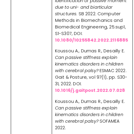
identification of passive moment
due to uni- and biarticular
structures
. SB 2022. Computer
Methods in Biomechanics and
Biomedical Engineering, 25:sup1,
S1-S307, DOI:
10.1080/10255842.2022.2116885
Koussou A., Dumas R., Desailly E.
Can passive stiffness explain
kinematics disorders in children
with cerebral palsy?
ESMAC 2022.
Gait & Posture, vol 97(1), pp. S30-
31, 2022. DOI:
10.1016/j.gaitpost.2022.07.028
Koussou A., Dumas R., Desailly E.
Can passive stiffness explain
kinematics disorders in children
with cerebral palsy?
SOFAMEA
2022.